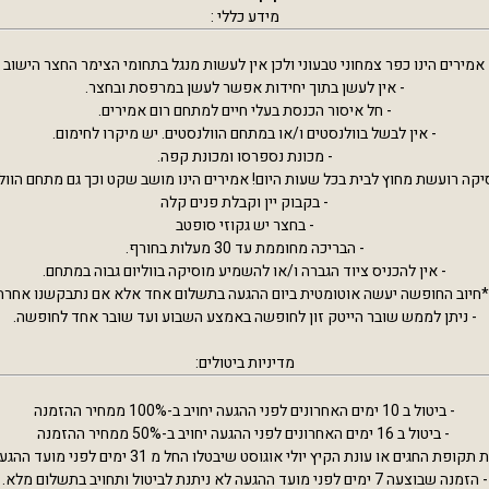
מידע כללי :
 אמירים הינו כפר צמחוני טבעוני ולכן אין לעשות מנגל בתחומי הצימר החצר הישוב .
- אין לעשן בתוך יחידות אפשר לעשן במרפסת ובחצר.
- חל איסור הכנסת בעלי חיים למתחם רום אמירים.
- אין לבשל בוולנסטים ו/או במתחם הוולנסטים. יש מיקרו לחימום.
- מכונת נספרסו ומכונת קפה.
יקה רועשת מחוץ לבית בכל שעות היום! אמירים הינו מושב שקט וכך גם מתחם הוו
- בקבוק יין וקבלת פנים קלה
- בחצר יש גקוזי סופטב
- הבריכה מחוממת עד 30 מעלות בחורף.
- אין להכניס ציוד הגברה ו/או להשמיע מוסיקה בווליום גבוה במתחם.
*חיוב החופשה יעשה אוטומטית ביום ההגעה בתשלום אחד אלא אם נתבקשנו אחרת
- ניתן לממש שובר הייטק זון לחופשה באמצע השבוע ועד שובר אחד לחופשה.
מדיניות ביטולים:
- ביטול ב 10 ימים האחרונים לפני ההגעה יחויב ב-100% ממחיר ההזמנה
⁠ - ביטול ב 16 ימים האחרונים לפני ההגעה יחויב ב-50% ממחיר ההזמנה
 או עונת הקיץ יולי אוגוסט שיבטלו החל מ 31 ימים לפני מועד ההגעה יחוייבו ב 100% עלות.
- הזמנה שבוצעה 7 ימים לפני מועד ההגעה לא ניתנת לביטול ותחויב בתשלום מלא.