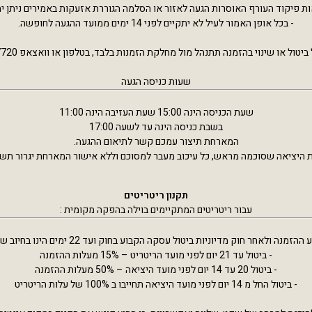
ת פיקוד העורף האוסרות הגעה לאזור או הסלמה הגוררת אזעקות באמירים ניתן י
- בכל אופן האמור לעיל לא יתקיים לפני 14 ימים ממועד ההגעה לחופשה.
יטול או שינוי בהזמנה תתנהל מול מחלקת הזמנות בלבד, בטלפון או וואצאפ 0523327720.
שעות כניסה הגעה
שעת הכניסה הינה 15:00 שעת העזיבה הינה 11:00
בשבת כניסה הינה עד לשעה 17:00
המארחת תיצור עמכם קשר לתיאום ההגעה.
היציאה שסוכמה מראש, כל עיכוב מעבר למסוכם וללא אישור המארחת יגרור תשום קנס 
תקנון ריטריטים
עבור ריטריטים המתקיימים בוילה בהפקה מקומית :
זמנה ולאחר חוק מדיוניות ביטול עסקה הקבוע בחוק ועד 22 ימים הינו בחיוב של 180 ש״ח
- ביטול עד 21 יום לפני מועד הריטריט – 15% מעלות ההזמנה
- ביטול 20 עד 14 יום לפני מועד היציאה – 50% מעלות ההזמנה
- ביטול החל מ 14 יום לפני מועד היציאה תחייבו ב 100% של עלות הריטריט