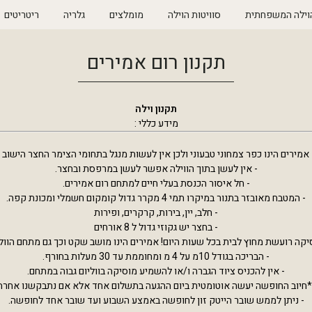
וילה המשפחתית
סוויטות הוילה
מומלצים
גלריה
ריטריטים
תקנון רום אמירים
תקנון וילה
מידע כללי :
 אמירים הינו כפר צמחוני טבעוני ולכן אין לעשות מנגל בתחומי הצימר החצר הישוב .
- אין לעשן בתוך הווילה אפשר לעשן במרפסת ובחצר.
- חל איסור הכנסת בעלי חיים למתחם רום אמירים.
- המטבח מאובזר בתנור במיקרו תמי 4 מקרר גדול קומקום חשמלי ומכונת קפה.
- חלב, יין, בירות, קרקרים, ופירות
- בחצר יש גקוזי גדול ל 8 אורחים
יקה רועשת מחוץ לבית בכל שעות היום! אמירים הינו מושב שקט וכך גם מתחם הוו
- הבריכה בגודל 10מ על 4 מ ומחוממת עד 30 מעלות בחורף.
- אין להכניס ציוד הגברה ו/או להשמיע מוסיקה בווליום גבוה במתחם.
*חיוב החופשה יעשה אוטומטית ביום ההגעה בתשלום אחד אלא אם נתבקשנו אחרת
- ניתן לממש שובר הייטק זון לחופשה באמצע השבוע ועד שובר אחד לחופשה.