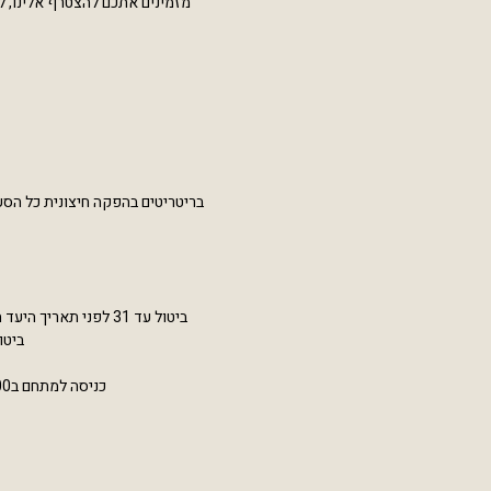
מזמינים אתכם להצטרף אלינו, לה
בריטריטים בהפקה חיצונית כל הסע
ביטול עד 31 לפני תאריך היעד ההפקה תחוייב ב 50% מעלות ההזמנה (במקרה זה המזמין ישלים את חלק היחסי לאחר קיזוז המקדמה ששולמה ).
ביטול 21 ימים לפני תאריך היעד, המזמין ישלים תשלום ל%
כניסה למתחם ב15:00 ביום ההזמנה. ניתן בתאום אם יתאפשר להגיע מוקדם יותר להתכונן ובתיאום מראש מול הזמנות.