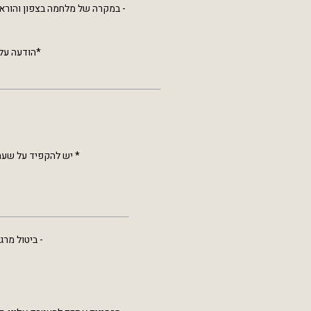
- במקרה של מלחמה בצפון והוראו
*הודעה על ב
* יש להקפיד על שעת 
- ביטול מרגע הה