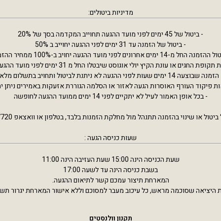
מדיניות ביטולים:
- ביטול של 45 ימים לפני מועד ההגעה תחוייב המקדמה בסך של 20%
- ביטול של הזמנה עד 31 ימים לפני ההגעה יחוייב ב 50%
נה החל מ-14 ימים אחרונים לפני מועד ההגעה יחויב ב-100% ממחיר ההזמנה
 או עונת הקיץ יולי אוגוסט שיבטלו החל מ 31 ימים לפני מועד ההגעה יחוייבו ב 100% עלות.
מנה שבוצעה 14 ימים שעות לפני ההגעה לא ניתנת לביטול ותחויב בתשלום מלא.
ת פיקוד העורף האוסרות הגעה לאזור או הסלמה הגוררת אזעקות באמירים ניתן י
- בכל אופן האמור לעיל לא יתקיים לפני 14 ימים ממועד ההגעה לחופשה
יטול או שינוי בהזמנה תתנהל מול מחלקת הזמנות בלבד, בטלפון או וואצאפ 0523327720.
שעות כניסה הגעה :
שעת הכניסה הינה 15:00 שעת העזיבה הינה 11:00
בשבת כניסה הינה עד לשעה 17:00
המארחת תיצור עמכם קשר לתיאום ההגעה.
היציאה שסוכמה מראש, כל עיכוב מעבר למסוכם וללא אישור המארחת יגרור תשום קנס 
תקנון וולנסטים